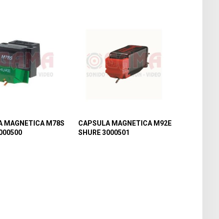
A MAGNETICA M78S
CAPSULA MAGNETICA M92E
000500
SHURE 3000501