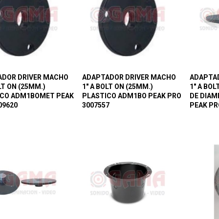
ADOR DRIVER MACHO
ADAPTADOR DRIVER MACHO
ADAPTA
LT ON (25MM.)
1″ A BOLT ON (25MM.)
1″ A BO
ICO ADM1BOMET PEAK
PLASTICO ADM1BO PEAK PRO
DE DIAM
09620
3007557
PEAK PR