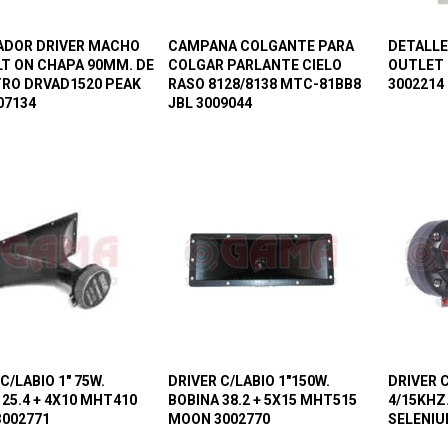
ADOR DRIVER MACHO
CAMPANA COLGANTE PARA
DETALLE
OLT ON CHAPA 90MM. DE
COLGAR PARLANTE CIELO
OUTLET 
RO DRVAD1520 PEAK
RASO 8128/8138 MTC-81BB8
3002214
07134
JBL 3009044
C/LABIO 1″ 75W.
DRIVER C/LABIO 1″150W.
DRIVER C
 25.4 + 4X10 MHT410
BOBINA 38.2 + 5X15 MHT515
4/15KHZ
002771
MOON 3002770
SELENIU