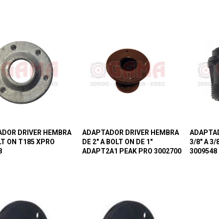
DOR DRIVER HEMBRA
ADAPTADOR DRIVER HEMBRA
ADAPTAD
OLT ON T185 XPRO
DE 2″ A BOLT ON DE 1″
3/8″ A 3
8
ADAPT2A1 PEAK PRO 3002700
3009548