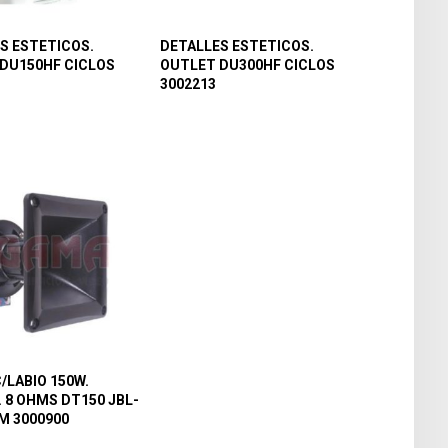
S ESTETICOS.
DETALLES ESTETICOS.
DU150HF CICLOS
OUTLET DU300HF CICLOS
3002213
/LABIO 150W.
. 8 OHMS DT150 JBL-
M 3000900