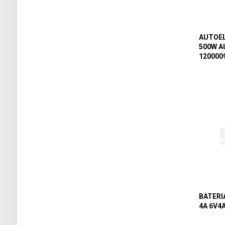
AUTOEL
500W A
120000
BATERI
4A 6V4