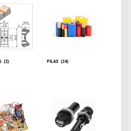
S
(2)
PILAS
(24)