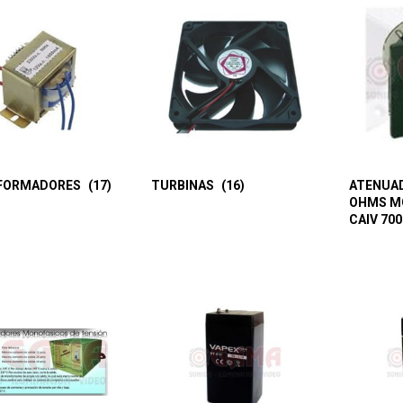
FORMADORES
(17)
TURBINAS
(16)
ATENUAD
OHMS M
CAIV 70