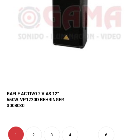
BAFLE ACTIVO 2 VIAS 12″
550W. VP1220D BEHRINGER
3008030
1
2
3
4
…
6