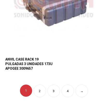
ANVIL CASE RACK 19
PULGADAS 3 UNIDADES 173U
APOGEE 3009657
1
2
3
4
→