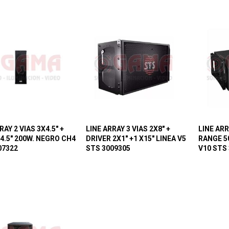
RAY 2 VIAS 3X4.5″ +
LINE ARRAY 3 VIAS 2X8″ +
LINE ARR
 4.5″ 200W. NEGRO CH4
DRIVER 2X1″ +1 X15″ LINEA V5
RANGE 5
07322
STS 3009305
V10 STS