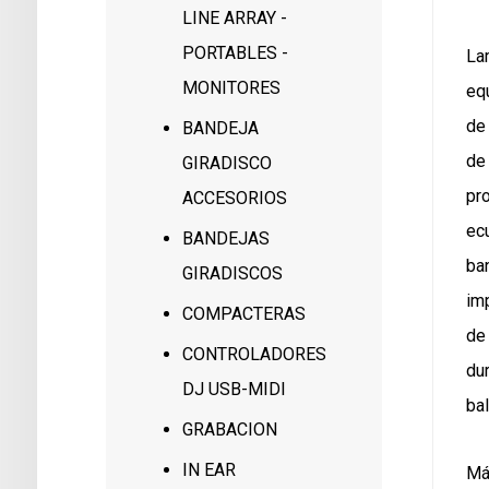
LINE ARRAY -
PORTABLES -
Lam
MONITORES
equ
de
BANDEJA
de
GIRADISCO
pr
ACCESORIOS
ec
BANDEJAS
ba
GIRADISCOS
im
COMPACTERAS
de
CONTROLADORES
du
DJ USB-MIDI
ba
GRABACION
IN EAR
Má