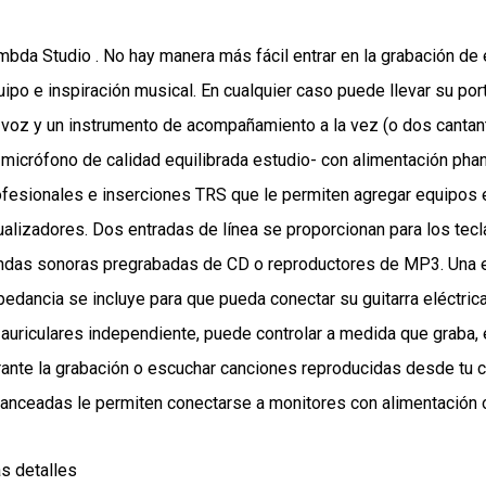
bda Studio . No hay manera más fácil entrar en la grabación de 
ipo e inspiración musical. En cualquier caso puede llevar su port
 voz y un instrumento de acompañamiento a la vez (o dos cantan
 micrófono de calidad equilibrada estudio- con alimentación p
ofesionales e inserciones TRS que le permiten agregar equipos
ualizadores. Dos entradas de línea se proporcionan para los tecla
ndas sonoras pregrabadas de CD o reproductores de MP3. Una ent
pedancia se incluye para que pueda conectar su guitarra eléctrica
 auriculares independiente, puede controlar a medida que graba, e
rante la grabación o escuchar canciones reproducidas desde tu c
lanceadas le permiten conectarse a monitores con alimentación o
s detalles