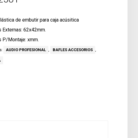
lástica de embutir para caja acúsitica
 Externas: 62x42mm.
 P/Montaje: xmm.
s:
AUDIO PROFESIONAL
,
BAFLES ACCESORIOS
,
A