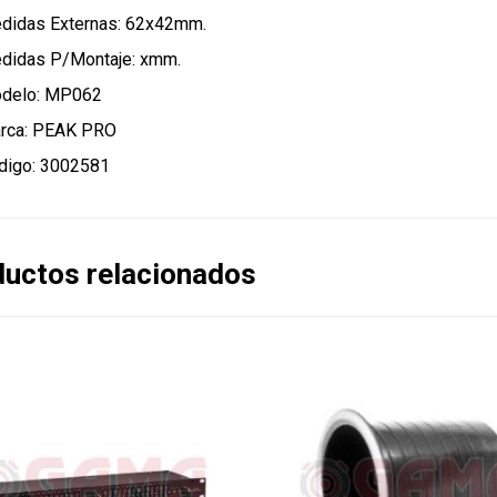
didas Externas: 62x42mm.
didas P/Montaje: xmm.
delo: MP062
rca: PEAK PRO
digo: 3002581
uctos relacionados