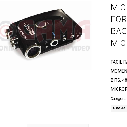
MICR
FOR
BAC
MIC
FACILI
MOMENT
BITS, 
MICRO
Categoría
GRABAD