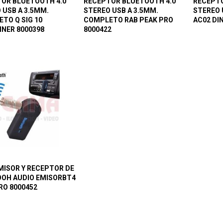
OR BLUETOOTH 4.0
RECEPTOR BLUETOOTH 4.0
RECEPT
 USB A 3.5MM.
STEREO USB A 3.5MM.
STEREO 
TO Q SIG 10
COMPLETO RAB PEAK PRO
AC02 DI
NER 8000398
8000422
ISOR Y RECEPTOR DE
OH AUDIO EMISORBT4
RO 8000452