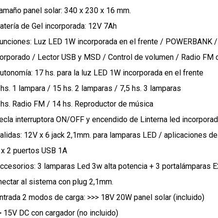
Tamaño panel solar: 340 x 230 x 16 mm.
Batería de Gel incorporada: 12V 7Ah
Funciones: Luz LED 1W incorporada en el frente / POWERBANK /
corporado / Lector USB y MSD / Control de volumen / Radio FM c
Autonomía: 17 hs. para la luz LED 1W incorporada en el frente
hs. 1 lampara / 15 hs. 2 lamparas / 7,5 hs. 3 lamparas
 hs. Radio FM / 14 hs. Reproductor de música
Tecla interruptora ON/OFF y encendido de Linterna led incorpora
Salidas: 12V x 6 jack 2,1mm. para lamparas LED / aplicaciones d
 x 2 puertos USB 1A
Accesorios: 3 lamparas Led 3w alta potencia + 3 portalámparas E2
nectar al sistema con plug 2,1mm.
Entrada 2 modos de carga: >>> 18V 20W panel solar (incluido)
> 15V DC con cargador (no incluido)