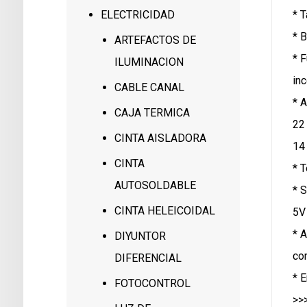
* 
ELECTRICIDAD
* 
ARTEFACTOS DE
* 
ILUMINACION
in
CABLE CANAL
* 
CAJA TERMICA
22 
CINTA AISLADORA
14
CINTA
* 
AUTOSOLDABLE
* 
CINTA HELEICOIDAL
5V
* 
DIYUNTOR
co
DIFERENCIAL
* 
FOTOCONTROL
>>