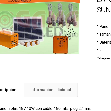
SUN
* Panel 
* Tamañ
* Baterí
* F
Categoría
cripción
Información adicional
Panel solar: 18V 10W con cable 4.80 mts. plug 2,1mm.