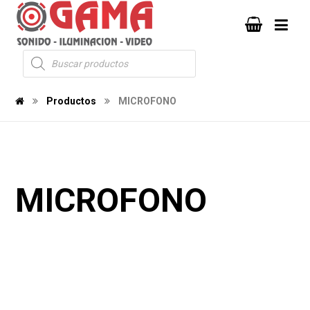
Productos
MICROFONO
MICROFONO
625
289
1