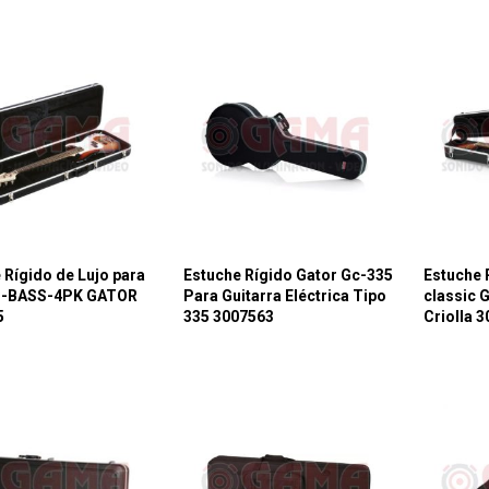
 Rígido de Lujo para
Estuche Rígido Gator Gc-335
Estuche 
C-BASS-4PK GATOR
Para Guitarra Eléctrica Tipo
classic G
5
335 3007563
Criolla 