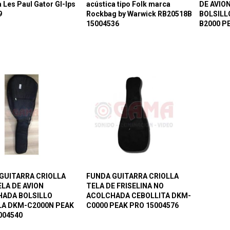
a Les Paul Gator Gl-lps
acústica tipo Folk marca
DE AVIO
9
Rockbag by Warwick RB20518B
BOLSILL
15004536
B2000 P
GUITARRA CRIOLLA
FUNDA GUITARRA CRIOLLA
ELA DE AVION
TELA DE FRISELINA NO
ADA BOLSILLO
ACOLCHADA CEBOLLITA DKM-
A DKM-C2000N PEAK
C0000 PEAK PRO 15004576
004540