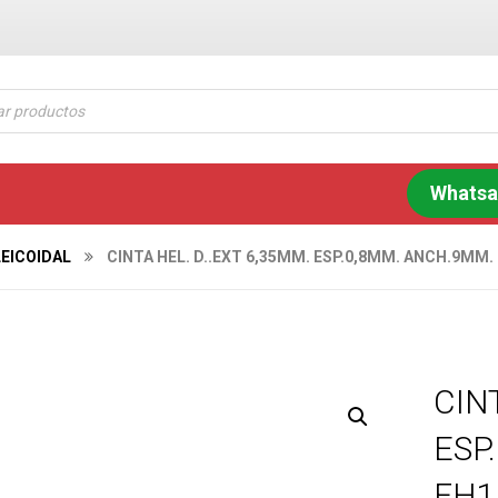
Whats
LEICOIDAL
CINTA HEL. D..EXT 6,35MM. ESP.0,8MM. ANCH.9MM.
CIN
ESP
FH1